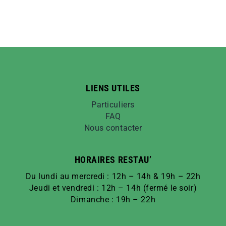
LIENS UTILES
Particuliers
FAQ
Nous contacter
HORAIRES RESTAU’
Du lundi au mercredi : 12h – 14h & 19h – 22h
Jeudi et vendredi : 12h – 14h (fermé le soir)
Dimanche : 19h – 22h