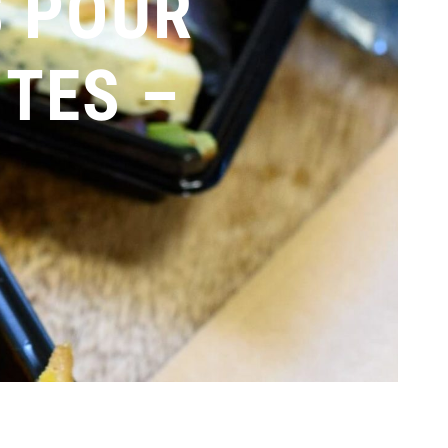
S POUR
TES –