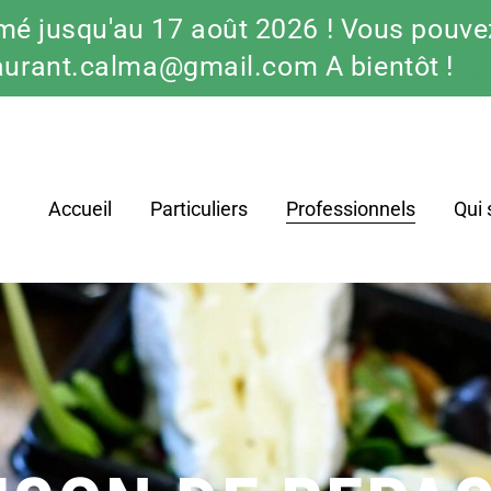
mé jusqu'au 17 août 2026 ! Vous pouvez
aurant.calma@gmail.com A bientôt !
Ig
Accueil
Particuliers
Professionnels
Qui