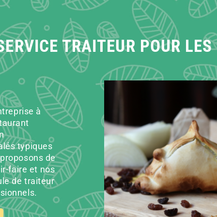
SERVICE TRAITEUR POUR LES
ntreprise à
taurant
n
alés typiques
 proposons de
r-faire et nos
le de traiteur
sionnels.