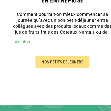
EN ENTREPRISE
Comment pourrait-on mieux commencer sa
journée qu’avec un bon petit-déjeuner entre
collègues avec des produits locaux comme de
jus de fruits frais des Coteaux Nantais ou des
viennoiseries de la boulangerie Jean ? Grâce 
Lire plus
notre formule de
livraison de petit-déjeuner
,
vous pouvez vous faire livrer des boissons
chaudes, des crèmes et du sucre, des jus de
fruit, de l’eau et des viennoiseries faites maiso
NOS PETITS DÉJEUNERS
pour seulement 5,90 € HT. Une formule
complète qui pourra rendre vos rendez-vous
professionnels ou vos réunions plus
chaleureuses