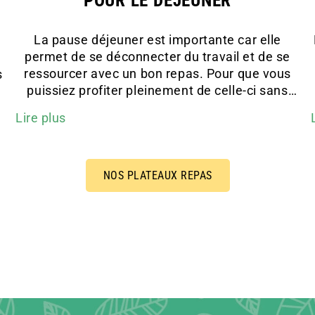
POUR LE DÉJEUNER
La pause déjeuner est importante car elle
permet de se déconnecter du travail et de se
ressourcer avec un bon repas. Pour que vous
s
puissiez profiter pleinement de celle-ci sans
perdre du temps à aller chercher votre repas,
à
Lire plus
nous vous proposons d’opter pour la livraison
de repas en entreprise à Nantes. Grâce à notre
formule de livraison de plateau repas, vous
pourrez choisir un déjeuner qui vous plaît,
n
NOS PLATEAUX REPAS
cuisiné à base de produits frais et locaux. Livré
directement à votre bureau, votre plateau vous
permettra de faire une vraie pause et de
gagner du temps.