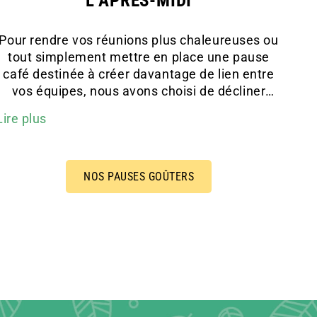
L’APRÈS-MIDI
Pour rendre vos réunions plus chaleureuses ou
tout simplement mettre en place une pause
café destinée à créer davantage de lien entre
vos équipes, nous avons choisi de décliner
notre offre de livraison de repas en entreprise à
Lire plus
Nantes avec une formule de
livraison de goûter
pour la pause café
. Comprenant des boissons
chaudes, de l’eau, des jus de fruits, des fruits
frais et des mignardises BY Calma, cette
NOS PAUSES GOÛTERS
formule à 6,50€ HT est idéale pour une pause
gourmande entre deux rendez-vous.