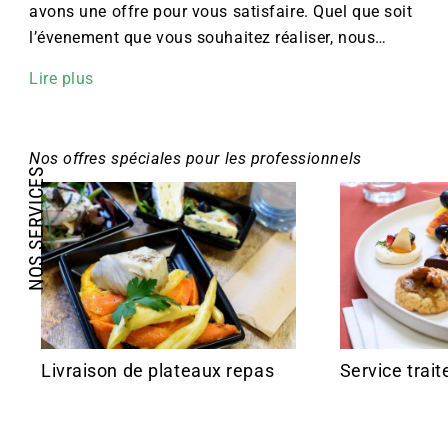
avons une offre pour vous satisfaire. Quel que soit
l’évenement que vous souhaitez réaliser, nous
aurons le plaisir de vous proposer une offre
Lire plus
adaptée : un café d’accueil, un petit-déjeuner, un
déjeuner entre collègues, un cocktail … Nous nous
adaptons au plus juste à votre besoin et mettons
Nos offres spéciales pour les professionnels
un point d’honneur à votre entière satisfaction.
NOS SERVICES
Écoute, disponibilité, réactivité.. et bien sur
Votre repas livré sur
Offre
gourmandises sont nos engagements.
votre lieu de travail
Livraison de plateaux repas
Service trait