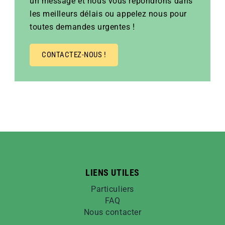
un message et nous vous répondrons dans
les meilleurs délais ou appelez nous pour
toutes demandes urgentes !
CONTACTEZ-NOUS !
LIENS UTILES
Particuliers
FAQ
Nous contacter