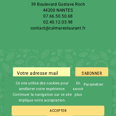
39 Boulevard Gustave Roch
44200 NANTES
07.66.50.50.68
02.40.12.03.98
contact@calmarestaurant.fr
S’ABONNER
Ce site utilise des cookies pour
En
Paramétrer
améliorer votre expérience.
savoir
Continuer la navigation sur ce site
plus
implique votre acceptation.
ACCEPTER