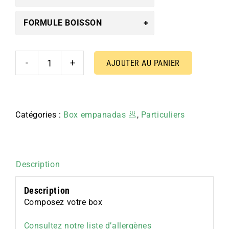
FORMULE BOISSON
AJOUTER AU PANIER
quantité
de
BOX
6
Catégories :
Box empanadas 🥟
,
Particuliers
Description
Description
Composez votre box
Consultez notre liste d’allergènes