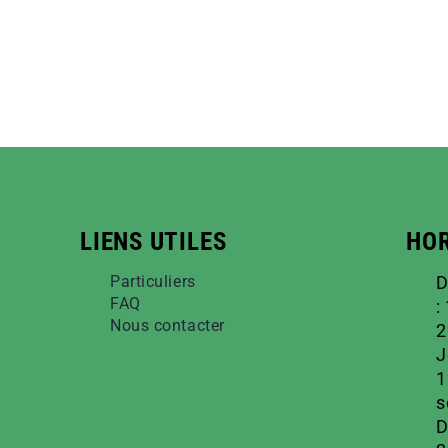
LIENS UTILES
HOR
Particuliers
D
FAQ
:
Nous contacter
2
J
1
s
D