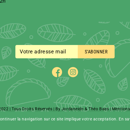
2h
S’ABONNER
022 | Tous Droits Réservés | By
Jordaneidn
&
Théo Baes
|
Mentions
Continuer la navigation sur ce site implique votre acceptation.
En sa