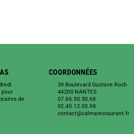
PAS
COORDONNÉES
dredi
39 Boulevard Gustave Roch
 pour
44200 NANTES
oraires de
07.66.50.50.68
02.40.12.03.98
contact@calmarestaurant.fr