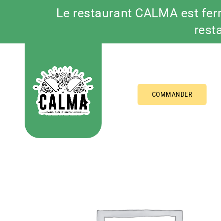
Le restaurant CALMA est fer
rest
Passer
au
contenu
COMMANDER