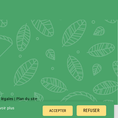
 légales
|
Plan du site
voir plus
REFUSER
ACCEPTER