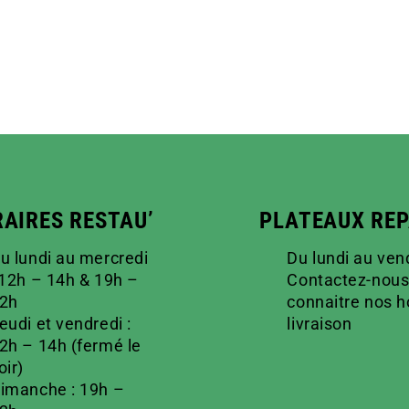
AIRES RESTAU’
PLATEAUX RE
u lundi au mercredi
Du lundi au ven
 12h – 14h & 19h –
Contactez-nous
2h
connaitre nos h
eudi et vendredi :
livraison
2h – 14h (fermé le
oir)
imanche : 19h –