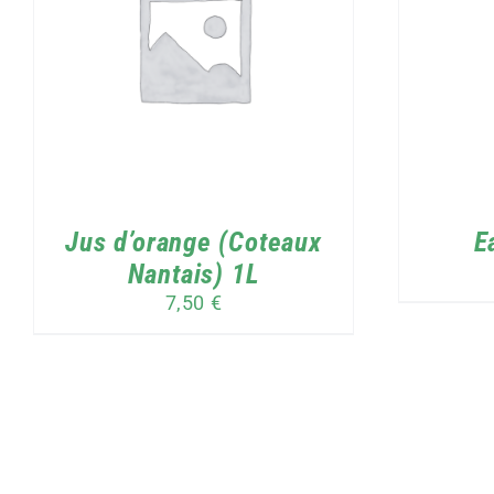
CE
CHOIX DES OPTIONS
/
DÉTAILS
C
PRODUIT
A
PLUSIEURS
VARIATIONS.
LES
OPTIONS
PEUVENT
ÊTRE
Jus d’orange (Coteaux
E
CHOISIES
Nantais) 1L
SUR
LA
7,50
€
PAGE
DU
PRODUIT