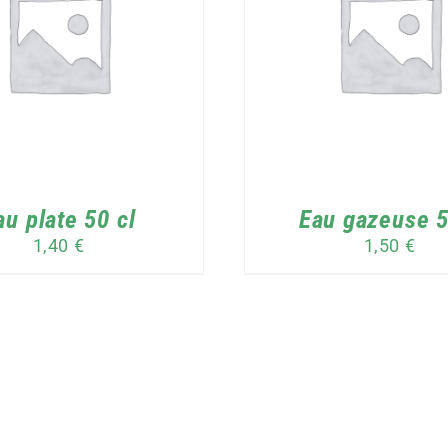
CE
HOIX DES OPTIONS
/
DÉTAILS
PRODUIT
A
PLUSIEURS
AJOUTER AU PANIE
VARIATIONS.
LES
OPTIONS
PEUVENT
ÊTRE
au plate 50 cl
Eau gazeuse 5
CHOISIES
1,40
€
1,50
€
SUR
LA
PAGE
DU
PRODUIT