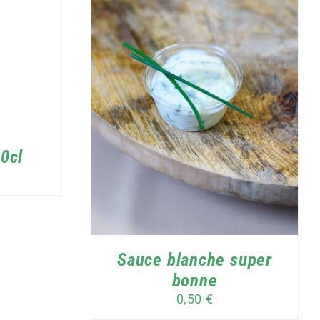
R
/
DÉTAILS
0cl
Sauce blanche super
bonne
0,50
€