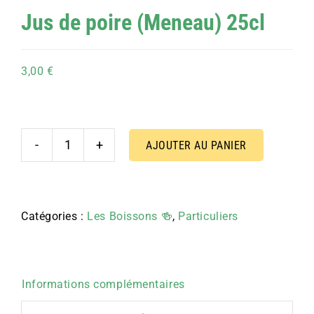
Jus de poire (Meneau) 25cl
3,00
€
AJOUTER AU PANIER
quantité
de
Jus
de
Catégories :
Les Boissons 🍻
,
Particuliers
poire
(Meneau)
25cl
Informations complémentaires