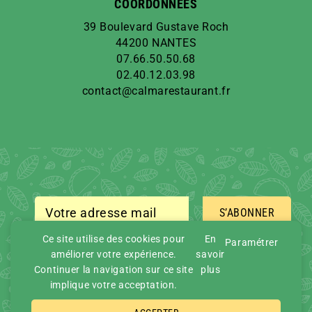
COORDONNÉES
39 Boulevard Gustave Roch
44200 NANTES
07.66.50.50.68
02.40.12.03.98
contact@calmarestaurant.fr
S’ABONNER
Ce site utilise des cookies pour
En
Paramétrer
améliorer votre expérience.
savoir
Continuer la navigation sur ce site
plus
implique votre acceptation.