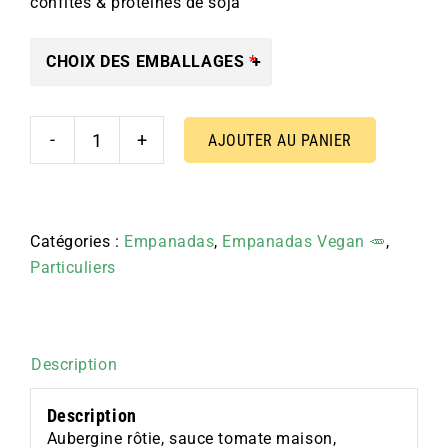
confites & protéines de soja
CHOIX DES EMBALLAGES
AJOUTER AU PANIER
quantité
de
Empanada
Aubergine
Catégories :
Empanadas
,
Empanadas Vegan 🥕
,
&
Particuliers
Soja
Description
Description
Aubergine rôtie, sauce tomate maison,